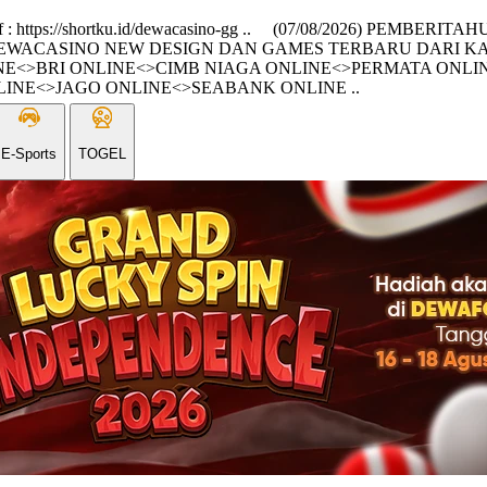
 : https://shortku.id/dewacasino-gg ..
(07/08/2026)
PEMBERITAHU
EWACASINO NEW DESIGN DAN GAMES TERBARU DARI KAMI
INE<>BRI ONLINE<>CIMB NIAGA ONLINE<>PERMATA ON
NLINE<>JAGO ONLINE<>SEABANK ONLINE ..
E-Sports
TOGEL