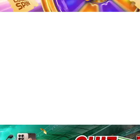
Rp 175.000
30
Rp 150.000
40
Rp 125.000
50
Rp 100.000
100
Rp 75.000
200
Rp 50.000
300
800
rmain.
an Turnover untuk mendapatkan Tiket Lucky Spin.
nggal 9 Maret 2026.
26.
 menjadi pemenang.
menu BONUS, Form Claim akan hilang dalam kurun waktu 3x24 setelah e
dingkan.
 di menu KOTAK BONUS lalu pilih GRAND TURNOVER KEMERDEKAAN, 
dan member tidak melakukan Claim di menu BONUS maka bonus tersebut
uhan 2 sisi ( Safety Bet ) Gantungan Free Spin, Kesamaan IP, Kesa
riman dengan lengkap dan benar sesuai KTP ( VALID ) untuk pengirima
rja setelah member melakukan claim (Tergantung Kondisi Stock Barang 
bah, Menolak, Membatalkan Atau Menutup Semua Promosi Sesua