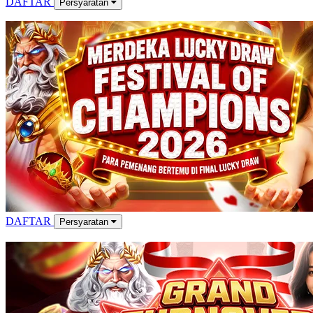
DAFTAR
Persyaratan
DAFTAR
Persyaratan
MER
Rank
1
2 - 3