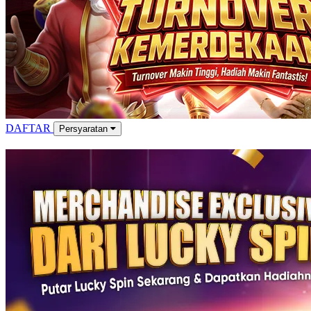
4 - 5
6 - 10
11 - 20
21 - 40
41 - 70
71 - 110
111 - 160
161 - 260
TOTAL
DAFTAR
Persyaratan
MERDEKA LUCKYDRAW FESTIVAL OF CHAMPIONS 2026 berlaku
Rank
Pemenang akan dipilih dari pemain yang telah menjadi pemen
Pengundian akan dilakukan secara LIVE pada 19 Agustu
1
CHAMPIONS 2026.
2 - 3
Total 260 pemain akan menajadi pemenang pada Event ini.
4 - 6
Hadiah akan dikirim secara otomatis ke akun pemenang maksima
7 - 10
KAMI berhak untuk memodifikasi, mengubah, menghentikan, at
11 - 20
Apabila ditemukan adanya kecurangan atau pelanggaran terha
21 - 35
Seluruh keputusan KAMI bersifat MUTLAK dan TIDAK
36 - 55
56 - 80