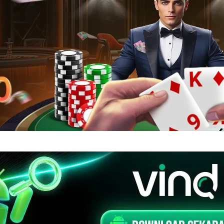
permainan casino proxy betting secara Bersamaan dengan bonus yang telah di berikan.
 proxy betting juga berhak claim bonus free chips 500.000 , dengan ketentuan harus main di ca
chips dimainkan di provider game lainnya , maka bonus akan di Tarik / dianggap hangus.
suai dengan ketentuan yang berlaku tanpa ada pemberitahuan sebelumnya.
rmainan Casino Proxy Betting.
0.000 dari permainan Casino Proxy Betting.
er akun).
.000.000 dan melakukan claim dengan menghubungi customer service k
onus.