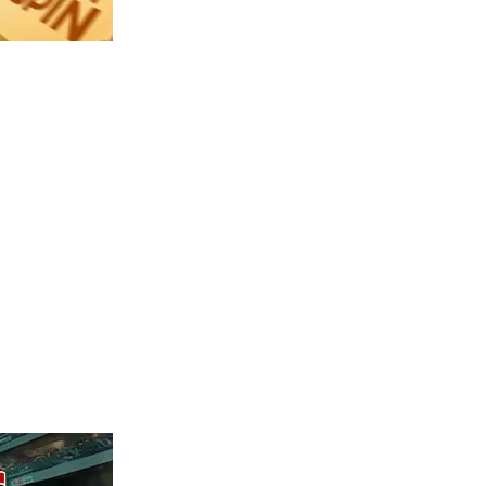
Rp 5.250.000
Rp 6.000.000
Rp 6.250.000
Rp 10.000.000
Rp 15.000.000
Rp 15.000.000
Rp 97.500.000
vent ini
berakhir.
Turnover akan di update setiap hari di pukul 19:00 WIB
 HANGUS.
lahan Data Member (Tidak Valid). Dan Apabila Di Temukan Adanya
n Merchandise.
& Jasa pengiriman).
Segala bentuk keterlambatan dalam proses
i Dengan Ketentuan Yang Berlaku Tanpa Ada Pemberitahuan